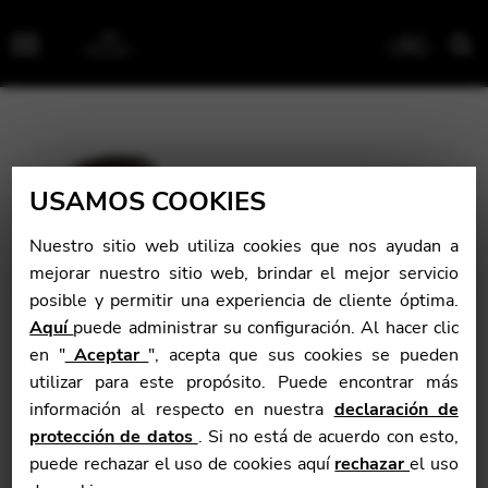
Menu
USAMOS COOKIES
Nuestro sitio web utiliza cookies que nos ayudan a
mejorar nuestro sitio web, brindar el mejor servicio
posible y permitir una experiencia de cliente óptima.
Aquí
puede administrar su configuración. Al hacer clic
en "
Aceptar
", acepta que sus cookies se pueden
utilizar para este propósito. Puede encontrar más
información al respecto en nuestra
declaración de
protección de datos
. Si no está de acuerdo con esto,
puede rechazar el uso de cookies aquí
rechazar
el uso