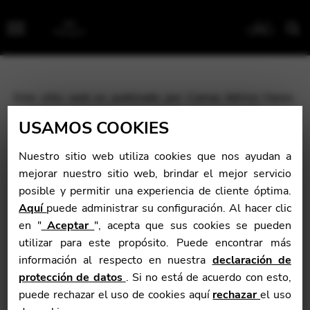
Menu
Este sitio web es publicado por Camac Ibérica Harps,
nombre comercial representada por Alexander Jean
USAMOS COOKIES
Granados Rodriguez, como autónomo. Sede social y
oficinas: Calle San Gregorio,19 4 derecha. 28004
Nuestro sitio web utiliza cookies que nos ayudan a
Madrid
mejorar nuestro sitio web, brindar el mejor servicio
Número de IVA: ES 51189582T
posible y permitir una experiencia de cliente óptima.
Para ponerse en contacto con Camac Iberica Harps, envíe
Aquí
puede administrar su configuración. Al hacer clic
un correo electrónico a
Alexander.granados@camac-
en "
Aceptar
", acepta que sus cookies se pueden
harps.com
o llame por teléfono al: 0034 910063727
utilizar para este propósito. Puede encontrar más
información al respecto en nuestra
declaración de
El director de publicación del sitio es Alexander
Granados.
protección de datos
. Si no está de acuerdo con esto,
puede rechazar el uso de cookies aquí
rechazar
el uso
El contenido del sitio está alojado en servidores que