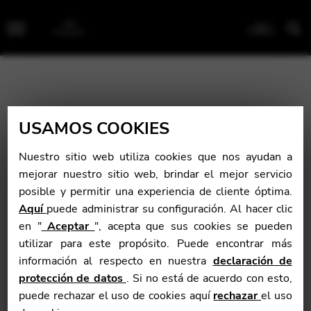
Menu
USAMOS COOKIES
Nuestro sitio web utiliza cookies que nos ayudan a
mejorar nuestro sitio web, brindar el mejor servicio
posible y permitir una experiencia de cliente óptima.
Aquí
puede administrar su configuración. Al hacer clic
en "
Aceptar
", acepta que sus cookies se pueden
utilizar para este propósito. Puede encontrar más
información al respecto en nuestra
declaración de
protección de datos
. Si no está de acuerdo con esto,
puede rechazar el uso de cookies aquí
rechazar
el uso