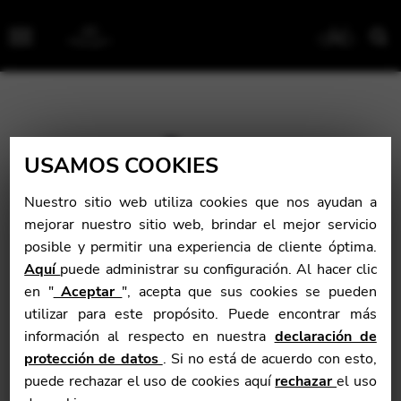
Menu
USAMOS COOKIES
Nuestro sitio web utiliza cookies que nos ayudan a
mejorar nuestro sitio web, brindar el mejor servicio
posible y permitir una experiencia de cliente óptima.
Aquí
puede administrar su configuración. Al hacer clic
en "
Aceptar
", acepta que sus cookies se pueden
utilizar para este propósito. Puede encontrar más
información al respecto en nuestra
declaración de
protección de datos
. Si no está de acuerdo con esto,
puede rechazar el uso de cookies aquí
rechazar
el uso